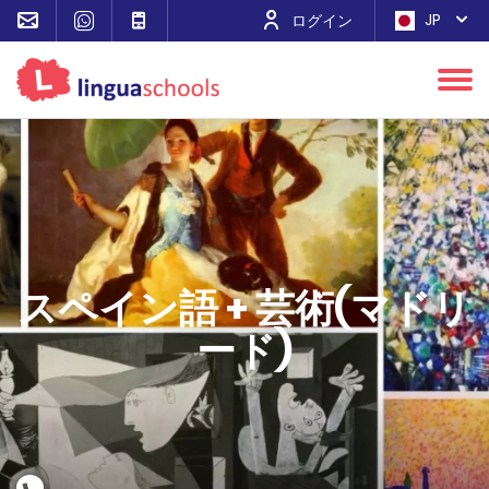
JP
ログイン
スペイン語 + 芸術(マドリ
ード)