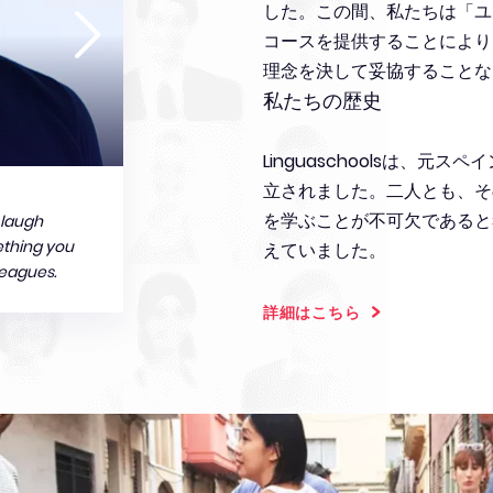
した。この間、私たちは「ユ
コースを提供することにより
理念を決して妥協することな
私たちの歴史
Linguaschoolsは、
立されました。二人とも、そ
を学ぶことが不可欠であると
 laugh
ething you
えていました。
leagues.
Linguaschoolsは、
詳細はこちら
り知られていない語学学校に
は、アットホームな雰囲気の
名前を持っている学校のこと
たい文化体験とともにあると
2005年、私たちは、この