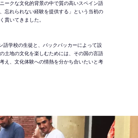
ニークな文化的背景の中で質の高いスペイン語
、忘れられない経験を提供する」という当初の
く貫いてきました。
元スペイン語学校の生徒と、バックパッカーによって設
の土地の文化を楽しむためには、その国の言語
考え、文化体験への情熱を分かち合いたいと考
質の高いサービスを提供しながらも認知度が低く、あま
生徒を斡旋することから始まりました。私たち
ある中小規模の語学学校、生徒が番号ではなく
を指しています。質の高い語学教育は、忘れが
考え、この理念は今日も続いています。
ようなスペイン語学校はほとんど存在しない、ある