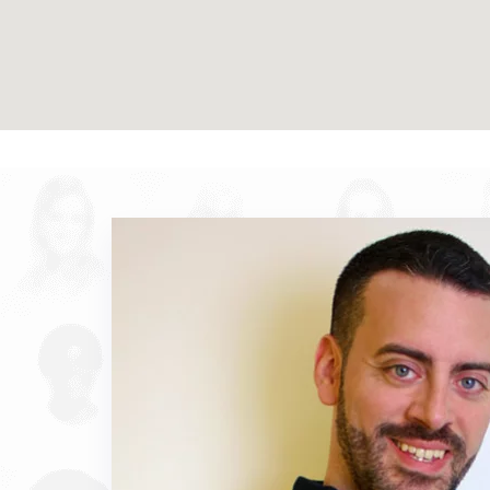
 the contact
discovery.
e class as
dent