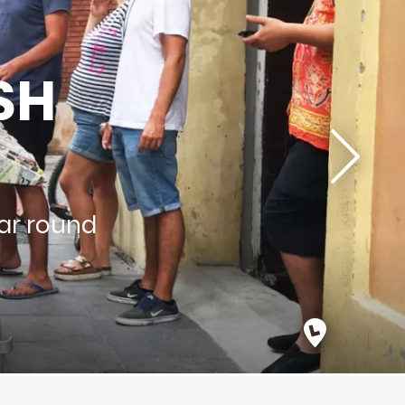
非常に見つけにくい存在であることに気づきま
、同じ価値観を共有し、Linguaschoolsの高い基準を
語学校を厳選することで発展してきました。
SH
hoolsはスペインと中南米にあるスペイン語学校の
現在も私たちの哲学と高い水準を共有するパー
界中の学生に高品質のスペイン語
ear round