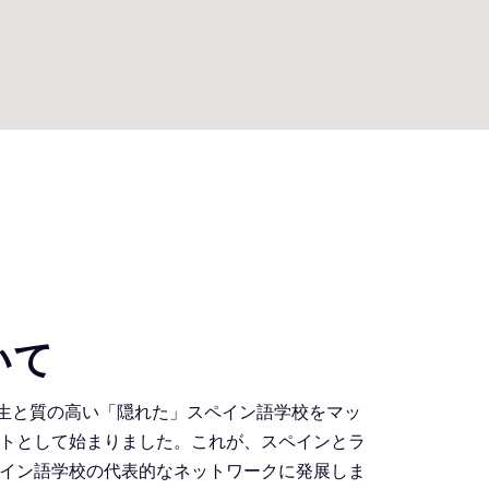
Alicia
Director of studies
o for many
Working with a great team of teachers we ma
have shared
students get the personal attention they des
enriched my
they get the most out of their stay at our scho
いて
語学学校生と質の高い「隠れた」スペイン語学校をマッ
トとして始まりました。これが、スペインとラ
イン語学校の代表的なネットワークに発展しま