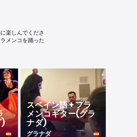
分に楽しんでくださ
フラメンコを踊った
スペイン語 + フラ
ラ
メンコギター(グラ
)
ナダ)
グラナダ