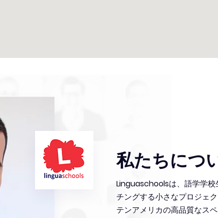
Rodolfo
Spanish teacher
I have been a teacher at Linguaschools Cusc
years now. I have met incredible people who 
their experiences with me, and this has truly 
私たちにつ
professional and personal life!
Linguaschoolsは、
チングする小さなプロジェク
テンアメリカの高品質なスペ