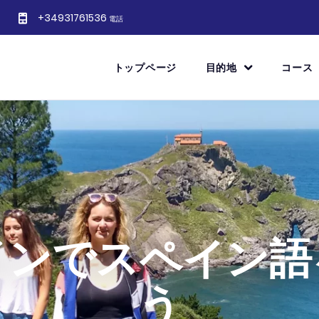
+34931761536
電話
トップページ
目的地
コース
インでスペイン語
う