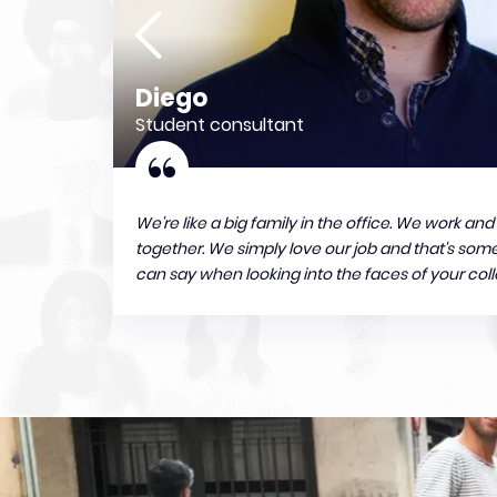
Diego
Student consultant
We're like a big family in the office. We work and
together. We simply love our job and that's som
can say when looking into the faces of your col