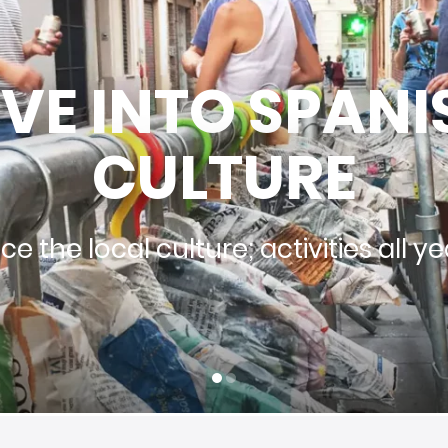
いは語学学校の学生にとって
した。Linguaschoolsは
満たした最も優れたスペイン
IVE INTO SPANI
長年にわたり、Linguasc
CULTURE
ネットワークに成長しまし、
トナー校と連携しながら、世
ce the local culture; activities all y