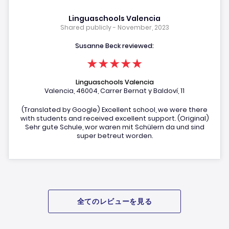
Linguaschools Valencia
Shared publicly - November, 2023
Susanne Beck reviewed:
★★★★★
Linguaschools Valencia
Valencia, 46004, Carrer Bernat y Baldoví, 11
(Translated by Google) Excellent school, we were there
with students and received excellent support. (Original)
Sehr gute Schule, wor waren mit Schülern da und sind
super betreut worden.
全てのレビューを見る