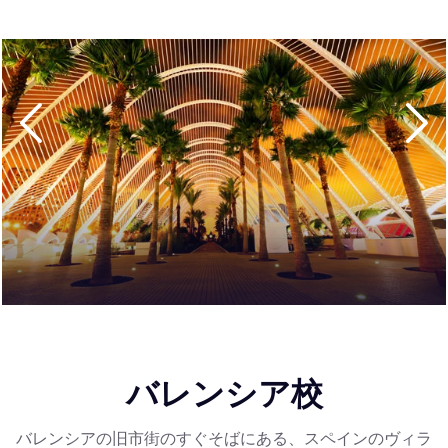
す。
バレンシアはリラックスした雰囲気の街です。ビーチは広
く、混雑を避けることができます。街の中心部には緑いっ
ぱいの公園が広がり、歴史的なエリアと目を見張るような
近代的なビルが混在しています。郊外には庭園が広がり、
たくさんの広場で、有名な郷土料理であるパエリアを味わ
うことができます。
近年、バレンシアの街は再開発され、文化の中心地として
発展しています。帰国後はまた戻りたくなる魅力にあふれ
た都市バレンシア。地元の人たちと一緒に過ごしながら、
素晴らしい都市生活を満喫してください。
バレンシア校
バレンシアの旧市街のすぐそばにある、スペインのヴィラ